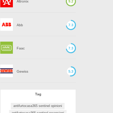
Altronix
9.2
Abb
7.3
Faac
7.3
Gewiss
5.3
Tag
antifurtocasa365 sentinel opinioni
antifurtocasa365 sentinel recensioni