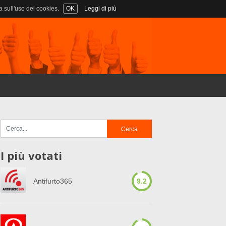
a sull'uso dei cookies.
OK
Leggi di più
I più votati
Antifurto365
9.2