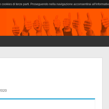
 e cookies di terze parti. Proseguendo nella navigazione acconsentirai all'informativ
/2020